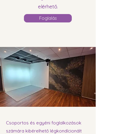
elérhető.
Foglalás
Csoportos és egyéni foglalkozások
számára kibérelhető légkondícionált