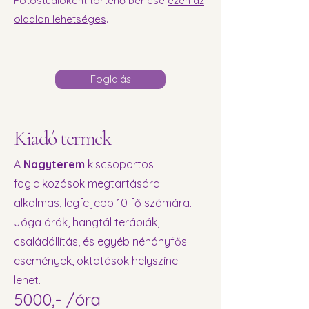
Fotóstúdióként történő bérlése
ezen az
oldalon lehetséges
.
Foglalás
Kiadó termek
A
Nagyterem
kiscsoportos
foglalkozások megtartására
alkalmas, legfeljebb 10 fő számára.
Jóga órák, hangtál terápiák,
családállítás, és egyéb néhányfős
események, oktatások helyszíne
lehet.
5000,- /óra