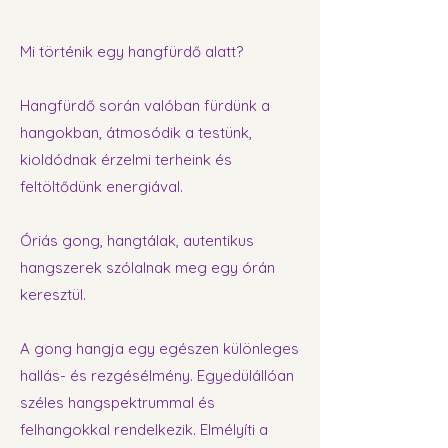
Mi történik egy hangfürdő alatt?
Hangfürdő során valóban fürdünk a
hangokban, átmosódik a testünk,
kioldódnak érzelmi terheink és
feltöltődünk energiával.
Óriás gong, hangtálak, autentikus
hangszerek szólalnak meg egy órán
keresztül.
A gong hangja egy egészen különleges
hallás- és rezgésélmény. Egyedülállóan
széles hangspektrummal és
felhangokkal rendelkezik. Elmélyíti a