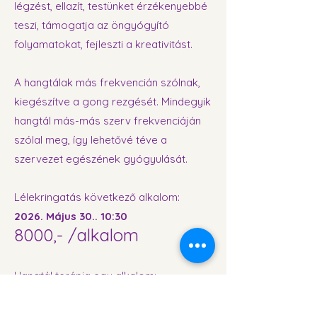
légzést, ellazít, testünket érzékenyebbé
teszi, támogatja az öngyógyító
folyamatokat, fejleszti a kreativitást.
A hangtálak más frekvencián szólnak,
kiegészítve a gong rezgését. Mindegyik
hangtál más-más szerv frekvenciáján
szólal meg, így lehetővé téve a
szervezet egészének gyógyulását.
Lélekringatás következő alkalom:
2026. Május 30.. 10:30
8000,- /alkalom
Hangtál terápia egy alkalom:
6000,- /alkalom