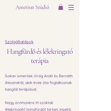
Ametiszt Stúdió
Szolgáltatások
Hangfürdő és lélekringató
terápia
Sokan ismeritek Virág Andit és Bernáth
Alexandrát, akik évek óta foglalkoznak
hangtál terápiával.
Nagy örömünkre itt szoktak
lélekringató hangfürdőt tartani, kisebb