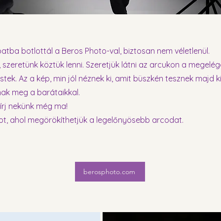
patba botlottál a Beros Photo-val, biztosan nem véletlenül.
 szeretünk köztük lenni. Szeretjük látni az arcukon a megelég
stek. Az a kép, min jól néznek ki, amit büszkén tesznek majd k
ak meg a barátaikkal.
 írj nekünk még ma!
ot, ahol megörökíthetjük a legelőnyösebb arcodat.
berosphoto.com