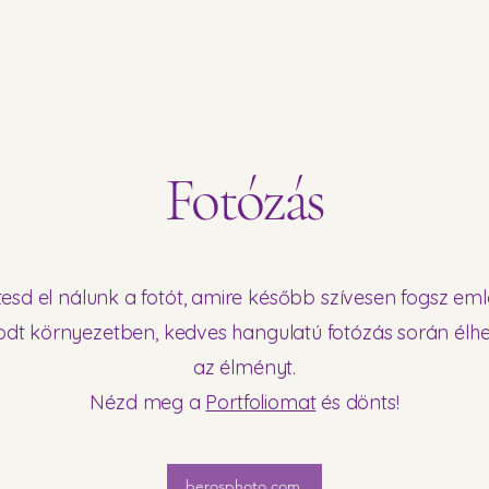
Fotózás
tesd el nálunk a fotót, amire később szívesen fogsz eml
dt környezetben, kedves hangulatú fotózás során élhe
az élményt.
Nézd meg a
Portfoliomat
és dönts!
berosphoto.com