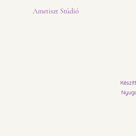
Ametiszt Stúdió
Készít
Nyugo