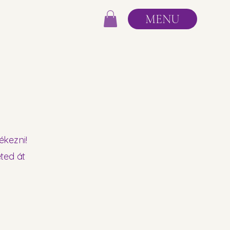
MENU
ékezni!
ted át