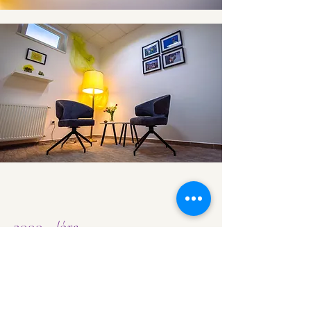
3000,- /óra
A Kisterem egyéni foglalkozásokra
ideális, személy-személy közötti
kapcsolatban. Coach, pszichológus,