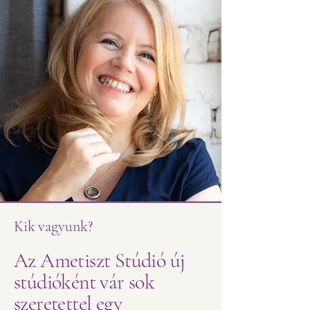
Kik vagyunk?
Az Ametiszt Stúdió új
stúdióként vár sok
szeretettel egy