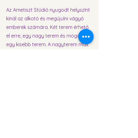
Az Ametiszt Stúdió nyugodt helyszínt
kínál az alkotó és megújulni vágyó
emberek számára. Két terem érhető
el erre, egy nagy terem és mögötte
egy kisebb terem. A nagyterem max
10 fős csoportok foglalkozására
alkalmas és fotózásra, a kisterem
pedig egyéni foglalkozások számára.
Hogyan lehet itt foglalni?
Fotózásra Ervint kell megkeresni a
www.berosphoto.com
weboldalon
keresztül.